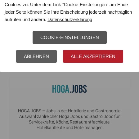
Cookies zu. Unter dem Link "Cookie-Einstellungen" am Ende
jeder Seite können Sie Ihre Entscheidung jederzeit nachträglich
aufrufen und ändern.
Datenschutzerklärung
COOKIE-EINSTELLUNGEN
GESUNDHEIT.JOBS
– Jobbörse für die Branchen
Medizin, Pflege, Pharmazie, Gesundheit, Therapie,
Sport, Ernährung, Bildung, Erziehung und Fitness.
ABLEHNEN
ALLE AKZEPTIEREN
HOGA.JOBS
– Jobs in der Hotellerie und Gastronomie:
Auswahl zahlreicher Hoga Jobs und Gastro Jobs für
Servicekräfte, Köche, Restaurantfachleute,
Hotelkaufleute und Hotelmanager.